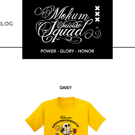
BLOG
I
B
E
A
-
J
Q