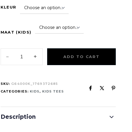
KLEUR
MAAT (KIDS)
ADD TO CART
SKU:
G64000K_1769372685
CATEGORIES:
KIDS
,
KIDS TEES
Description