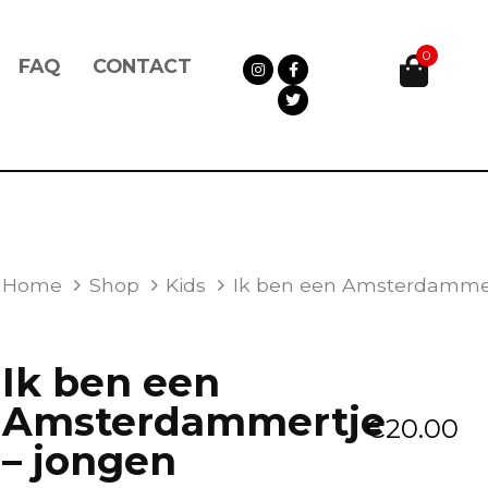
0
FAQ
CONTACT
K
Home
Shop
Kids
Ik ben een Amsterdammer
EN
EN
MSTERDAMMERTJE
Ik ben een
ONGEN
UANTITY
Amsterdammertje
€
20.00
– jongen