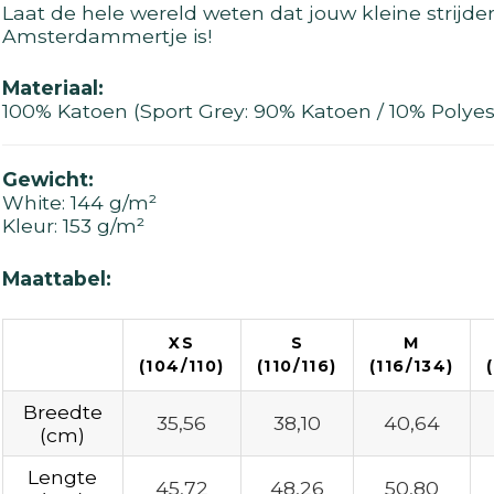
Laat de hele wereld weten dat jouw kleine strijde
Amsterdammertje is!
Materiaal:
100% Katoen (Sport Grey: 90% Katoen / 10% Polyes
Gewicht:
White: 144 g/m²
Kleur: 153 g/m²
Maattabel:
XS
S
M
(104/110)
(110/116)
(116/134)
Breedte
35,56
38,10
40,64
(cm)
Lengte
45,72
48,26
50,80