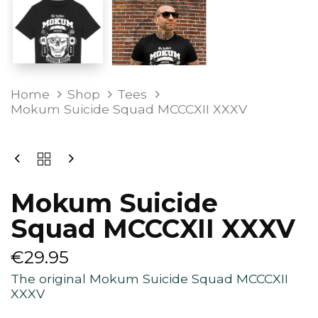
MOKUM
Home
Shop
Tees
SUICIDE
Mokum Suicide Squad MCCCXII XXXV
SQUAD
MCCCXII
XXXV
QUANTITY
Mokum Suicide
Squad MCCCXII XXXV
€
29.95
The original Mokum Suicide Squad MCCCXII
XXXV