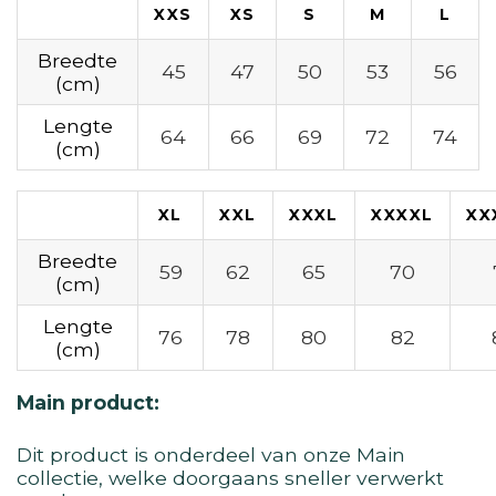
XXS
XS
S
M
L
Breedte
45
47
50
53
56
(cm)
Lengte
64
66
69
72
74
(cm)
XL
XXL
XXXL
XXXXL
XX
Breedte
59
62
65
70
(cm)
Lengte
76
78
80
82
(cm)
Main product:
Dit product is onderdeel van onze Main
collectie, welke doorgaans sneller verwerkt