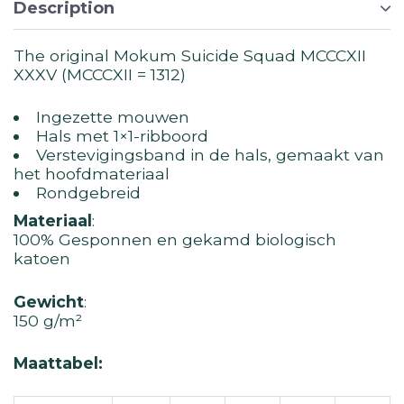
Description
The original Mokum Suicide Squad MCCCXII
XXXV (MCCCXII = 1312)
Ingezette mouwen
Hals met 1×1-ribboord
Verste­vig­ing­sband in de hals, gemaakt van
het hoofdmateriaal
Rondgebreid
Materiaal
:
100% Gesponnen en gekamd biologisch
katoen
Gewicht
:
150 g/m²
Maattabel: