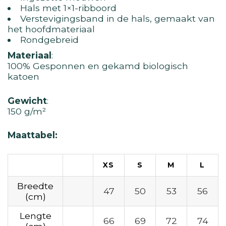
Hals met 1×1-ribboord
Verste­vig­ing­sband in de hals, gemaakt van
het hoofdmateriaal
Rondgebreid
Materiaal
:
100% Gesponnen en gekamd biologisch
katoen
Gewicht
:
150 g/m²
Maattabel:
XS
S
M
L
Breedte
47
50
53
56
(cm)
Lengte
66
69
72
74