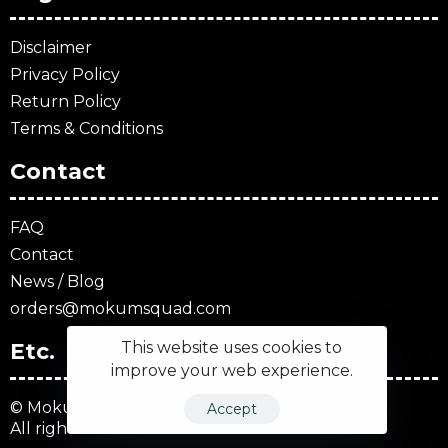
Disclaimer
Privacy Policy
Return Policy
Terms & Conditions
Contact
FAQ
Contact
News / Blog
orders@mokumsquad.com
Etc.
This website uses cookies to
improve your web experience.
© Mokum Suicide Squad 2025
Accept
All rights reserved