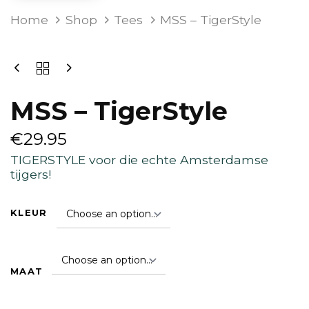
MSS
Home
Shop
Tees
MSS – TigerStyle
-
TIGERSTYLE
QUANTITY
MSS – TigerStyle
€
29.95
TIGERSTYLE voor die echte Amsterdamse
tijgers!
KLEUR
MAAT