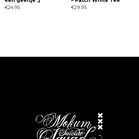
een geeltje ;)
– Patch White Tee
€
24.95
€
29.95