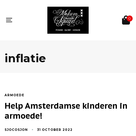
Skip
Skip
links
to
primary
0
navigation
Toggle
Skip
navigation
to
content
inflatie
TAGS
ARMOEDE
Help Amsterdamse kinderen in
armoede!
SJOCOSJON
31 OCTOBER 2022