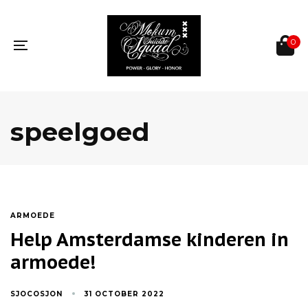
Skip
Skip
links
to
primary
0
navigation
Toggle
Skip
navigation
to
content
speelgoed
TAGS
ARMOEDE
Help Amsterdamse kinderen in
armoede!
SJOCOSJON
31 OCTOBER 2022